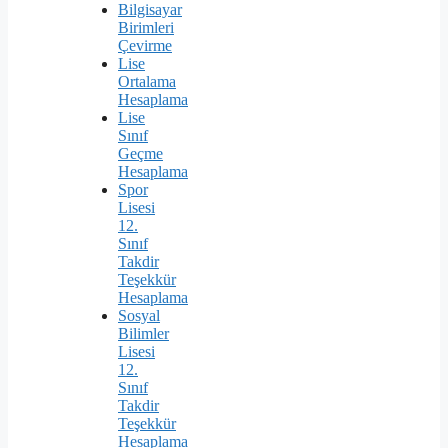
Bilgisayar
Birimleri
Çevirme
Lise
Ortalama
Hesaplama
Lise
Sınıf
Geçme
Hesaplama
Spor
Lisesi
12.
Sınıf
Takdir
Teşekkür
Hesaplama
Sosyal
Bilimler
Lisesi
12.
Sınıf
Takdir
Teşekkür
Hesaplama