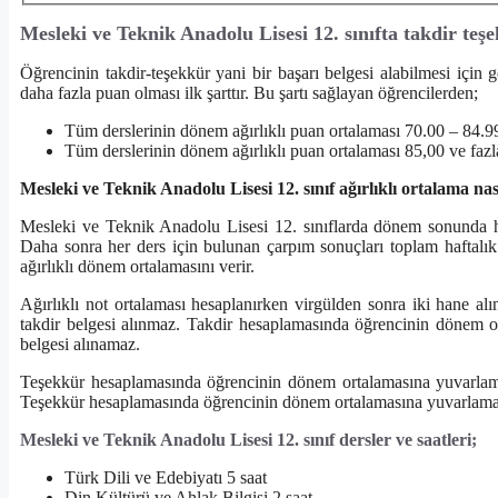
Mesleki ve Teknik Anadolu Lisesi 12. sınıfta takdir teş
Öğrencinin takdir-teşekkür yani bir başarı belgesi alabilmesi için 
daha fazla puan olması ilk şarttır. Bu şartı sağlayan öğrencilerden;
Tüm derslerinin dönem ağırlıklı puan ortalaması 70.00 – 84.99
Tüm derslerinin dönem ağırlıklı puan ortalaması 85,00 ve fazla 
Mesleki ve Teknik Anadolu Lisesi 12. sınıf ağırlıklı ortalama nas
Mesleki ve Teknik Anadolu Lisesi 12. sınıflarda dönem sonunda her b
Daha sonra her ders için bulunan çarpım sonuçları toplam haftalık 
ağırlıklı dönem ortalamasını verir.
Ağırlıklı not ortalaması hesaplanırken virgülden sonra iki hane alı
takdir belgesi alınmaz. Takdir hesaplamasında öğrencinin dönem o
belgesi alınamaz.
Teşekkür hesaplamasında öğrencinin dönem ortalamasına yuvarlama
Teşekkür hesaplamasında öğrencinin dönem ortalamasına yuvarlama y
Mesleki ve Teknik Anadolu Lisesi 12. sınıf dersler ve saatleri;
Türk Dili ve Edebiyatı 5 saat
Din Kültürü ve Ahlak Bilgisi 2 saat