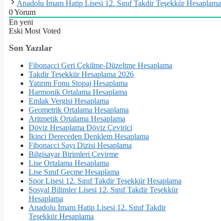
Anadolu İmam Hatip Lisesi 12. Sınıf Takdir Teşekkür Hesaplama
0
Yorum
En yeni
Eski
Most Voted
Son Yazılar
Fibonacci Geri Çekilme-Düzeltme Hesaplama
Takdir Teşekkür Hesaplama 2026
Yatırım Fonu Stopaj Hesaplama
Harmonik Ortalama Hesaplama
Emlak Vergisi Hesaplama
Geometrik Ortalama Hesaplama
Aritmetik Ortalama Hesaplama
Döviz Hesaplama Döviz Çevirici
İkinci Dereceden Denklem Hesaplama
Fibonacci Sayı Dizisi Hesaplama
Bilgisayar Birimleri Çevirme
Lise Ortalama Hesaplama
Lise Sınıf Geçme Hesaplama
Spor Lisesi 12. Sınıf Takdir Teşekkür Hesaplama
Sosyal Bilimler Lisesi 12. Sınıf Takdir Teşekkür
Hesaplama
Anadolu İmam Hatip Lisesi 12. Sınıf Takdir
Teşekkür Hesaplama