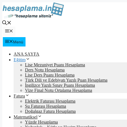
İçeriğe
atla
Menü
Menü
ANA SAYFA
Eğitim
Lise Mezuniyet Puanı Hesaplama
Ders Notu Hesaplama
Lise Ders Puanı Hesaplama
Türk Dili ve Edebiyatı Yazılı Puan Hesaplama
İngilizce Yazılı Sınav Puanı Hesaplama
Vize Final Notu Ortalama Hesaplama
Fatura
Elektrik Faturası Hesaplama
Su Faturası Hesaplama
Doğalgaz Fatura Hesaplama
Matematiksel
Yüzde Hesaplama