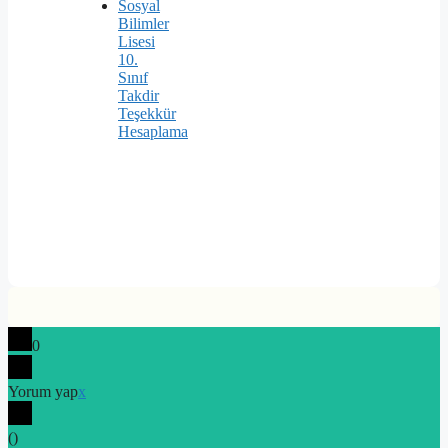
Sosyal
Bilimler
Lisesi
10.
Sınıf
Takdir
Teşekkür
Hesaplama
0
Yorum yap
x
(
)