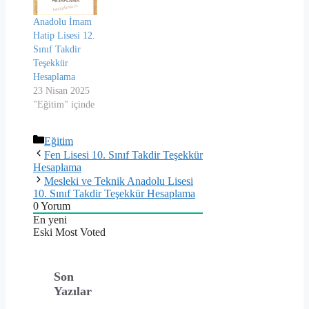
Anadolu İmam
Hatip Lisesi 12.
Sınıf Takdir
Teşekkür
Hesaplama
23 Nisan 2025
"Eğitim" içinde
Kategoriler
Eğitim
Fen Lisesi 10. Sınıf Takdir Teşekkür
Hesaplama
Mesleki ve Teknik Anadolu Lisesi
10. Sınıf Takdir Teşekkür Hesaplama
0
Yorum
En yeni
Eski
Most Voted
Son
Yazılar