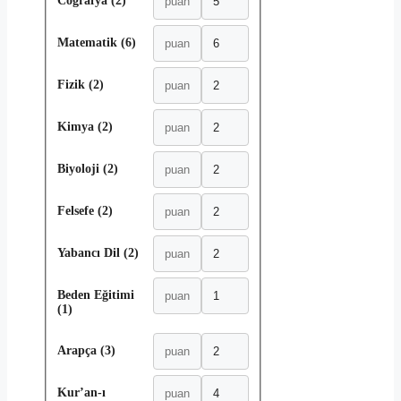
Coğrafya (2)
Matematik (6)
Fizik (2)
Kimya (2)
Biyoloji (2)
Felsefe (2)
Yabancı Dil (2)
Beden Eğitimi
(1)
Arapça (3)
Kur’an-ı