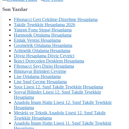
Son Yazılar
Fibonacci Geri Çekilme-Düzeltme Hesaplama
Takdir Teşekkür Hesaplama 2026
Yatırım Fonu Stopaj Hesaplama
Harmonik Ortalama Hesaplama
Emlak Vergisi Hesaplama
Geometrik Ortalama Hesaplama
Aritmetik Ortalama Hesaplama
Döviz Hesaplama Döviz Çevirici
İkinci Dereceden Denklem Hesaplama
Fibonacci Sayı Dizisi Hesaplama
Bilgisayar Birimleri Çevirme
Lise Ortalama Hesaplama
Lise Sınıf Geçme Hesaplama
Spor Lisesi 12. Sınıf Takdir Teşekkür Hesaplama
Sosyal Bilimler Lisesi 12. Sınıf Takdir Teşekkür
Hesaplama
Anadolu İmam Hatip Lisesi 12. Sınıf Takdir Teşekkür
Hesaplama
Mesleki ve Teknik Anadolu Lisesi 12. Sınıf Takdir
Teşekkür Hesaplama
Anadolu İmam Hatip Lisesi 11. Sınıf Takdir Teşekkür
Hesaplama