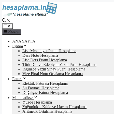
İçeriğe
atla
Menü
Menü
ANA SAYFA
Eğitim
Lise Mezuniyet Puanı Hesaplama
Ders Notu Hesaplama
Lise Ders Puanı Hesaplama
Türk Dili ve Edebiyatı Yazılı Puan Hesaplama
İngilizce Yazılı Sınav Puanı Hesaplama
Vize Final Notu Ortalama Hesaplama
Fatura
Elektrik Faturası Hesaplama
Su Faturası Hesaplama
Doğalgaz Fatura Hesaplama
Matematiksel
Yüzde Hesaplama
Yoğunluk – Kütle ve Hacim Hesaplama
Aritmetik Ortalama Hesaplama